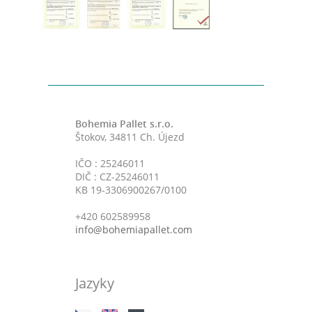
Bohemia Pallet s.r.o.
Štokov, 34811 Ch. Újezd
IČO : 25246011
DIČ : CZ-25246011
KB 19-3306900267/0100
+420 602589958
info@bohemiapallet.com
Jazyky