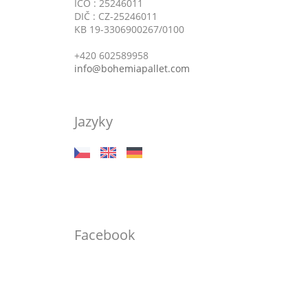
IČO : 25246011
DIČ : CZ-25246011
KB 19-3306900267/0100
+420 602589958
info@bohemiapallet.com
Jazyky
Facebook