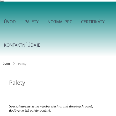
ÚVOD
PALETY
NORMA IPPC
CERTIFIKÁTY
KONTAKTNÍ ÚDAJE
Úvod
Palety
Palety
Specializujeme se na výrobu všech druhů dřevěných palet,
dodáváme též palety použité
.