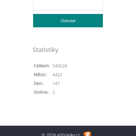
Statistiky
Celkem:
545628
Měsíc:
4422
Den:
147
Online:
2
© 2026 eStránky.cz