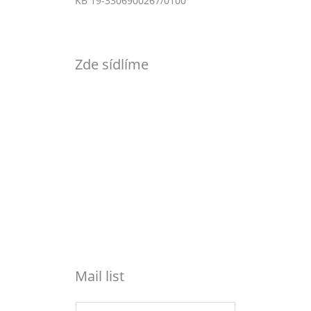
KB 19-3306900267/0100
Zde sídlíme
Mail list