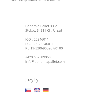
Zatím nebyl vložen žádný komentář
Bohemia Pallet s.r.o.
Štokov, 34811 Ch. Újezd
IČO : 25246011
DIČ : CZ-25246011
KB 19-3306900267/0100
+420 602589958
info@bohemiapallet.com
Jazyky