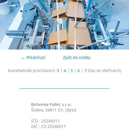
← Předchozí
Zpět do složky
Automatické procházení:
3
|
4
|
5
|
6
|
7
(čas ve vteřinách)
Bohemia Pallet s.r.o.
Štokov, 34811 Ch. Újezd
IČO : 25246011
DIČ : CZ-25246011