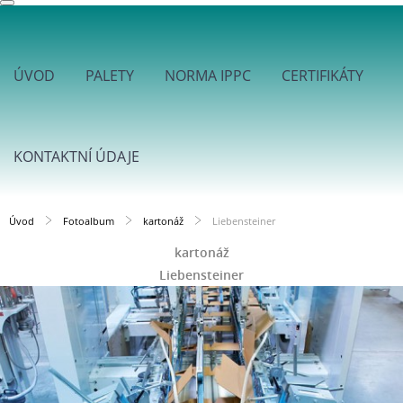
ÚVOD
PALETY
NORMA IPPC
CERTIFIKÁTY
KONTAKTNÍ ÚDAJE
Úvod
Fotoalbum
kartonáž
Liebensteiner
kartonáž
Liebensteiner