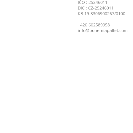
IČO : 25246011
DIČ : CZ-25246011
KB 19-3306900267/0100
+420 602589958
info@bohemiapallet.com