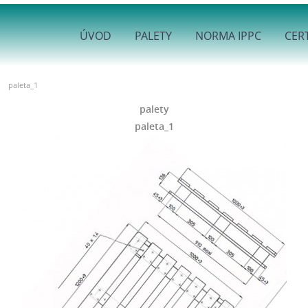
ÚVOD
PALETY
NORMA IPPC
CERT
paleta_1
palety
paleta_1