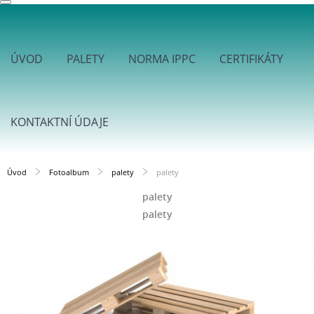
ÚVOD
PALETY
NORMA IPPC
CERTIFIKÁTY
KONTAKTNÍ ÚDAJE
Úvod
Fotoalbum
palety
palety
palety
palety