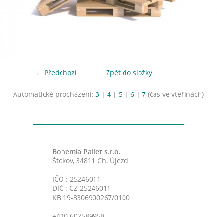
← Předchozí
Zpět do složky
Automatické procházení:
3
|
4
|
5
|
6
|
7
(čas ve vteřinách)
Bohemia Pallet s.r.o.
Štokov, 34811 Ch. Újezd
IČO : 25246011
DIČ : CZ-25246011
KB 19-3306900267/0100
+420 602589958