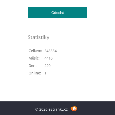
Statistiky
Celkem:
545554
Měsíc:
4410
Den:
220
Online:
1
© 2026 eStránky.cz