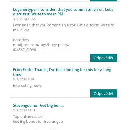
Eugenestype
- I consider, that you commit an error. Let's
discuss it. Write to me in PM.
3. 3. 2024 15:56
I consider, that you commit an error. Let's discuss. Write to
me in PM.
notoriety
mmfporn.com/tags/huge-pussy/
@456FgDDY8
Odpovědět
FrbetEcoft
- Thanks, I've been looking for this for a long
time
3. 3. 2024 3:10
interesting news
Odpovědět
Stevenguemo
- Get Big bon...
2. 3. 2024 15:15
Top online casіos!
Get Big bоnus for frее singup