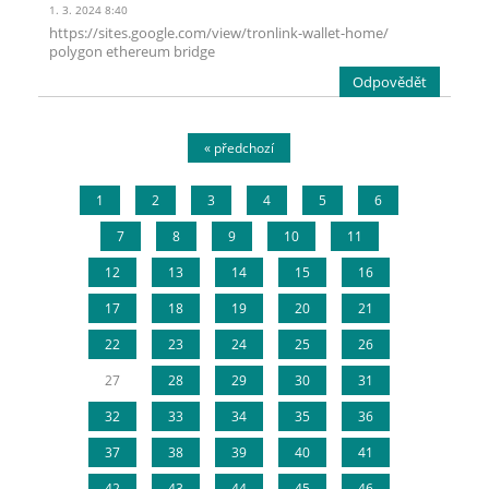
1. 3. 2024 8:40
https://sites.google.com/view/tronlink-wallet-home/
polygon ethereum bridge
Odpovědět
« předchozí
1
2
3
4
5
6
7
8
9
10
11
12
13
14
15
16
17
18
19
20
21
22
23
24
25
26
27
28
29
30
31
32
33
34
35
36
37
38
39
40
41
42
43
44
45
46