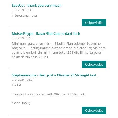
EsbeCot
- thank you very much
9. 3. 2024 15:30
interesting news
Odpovědět
MoisesPhype
- Basar?Bet Casino'daki Turk
8. 3. 2024 10:15
Minimum para cekme tutar? kullan?lan odeme sistemine
bagl?d?r. Sundugumuz e-cuzdanlardan biri arac?l?g?yla para
cekme islemleri icin minimum tutar 25 ?'dir. Bir karta para
cekmek icin esik 50 ?'dir.
Odpovědět
Stephenanoma
- Test, just a XRumer 23 StrongAI test...
7. 3. 2024 19:50
Hello!
This post was created with XRumer 23 StrongAI.
Good luck :)
Odpovědět