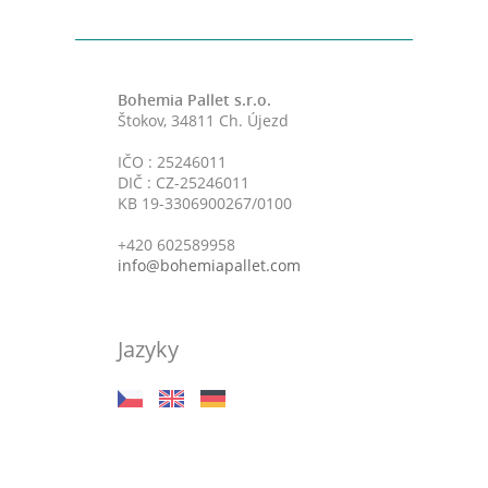
Bohemia Pallet s.r.o.
Štokov, 34811 Ch. Újezd
IČO : 25246011
DIČ : CZ-25246011
KB 19-3306900267/0100
+420 602589958
info@bohemiapallet.com
Jazyky