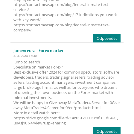
https://contactmeasap.com/blog/federal-inmate-text-
services/
https://contactmeasap.com/blog/17-indications-you-work-
with-key-word/
https://contactmeasap.com/blog/federal-inmate-text-
company/
Odpovědět
Jamenreura
- Forex market
3. 3. 2024 17:30
Jump to search
Speculate on market Forex?
Best exclusive offer 2024 for common speculators, software
developers, traders, trading signal sellers, trading advisor
sellers, trading account managers, investment companies,
large brokerage firms , as well as for everyone who dreams
of opening their own business on the Forex market with
minimal investments.
We will be happy to Give away MetaTrader4 Server for 0Give
away MetaTrader4 Server for 0/en/products.html
More in detail watch here:
https://drive.google.com/file/d/14xuST2EFDKcnfUT_dL49jQ
u0Asj1uJx4/view?usp=sharing
Odpovědět