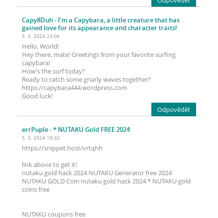
Odpovědět
Capy8Duh
- I’m a Capybara, a little creature that has
gained love for its appearance and character traits!
5. 3. 2024 23:06
Hello, World!
Hey there, mate! Greetings from your favorite surfing
capybara!
How’s the surf today?
Ready to catch some gnarly waves together?
https://capybara444.wordpress.com
Good luck!
Odpovědět
errPuple
- * NUTAKU Gold FREE 2024
5. 3. 2024 19:32
https://snippet.host/vrtqhh
link above to get it!
nutaku gold hack 2024 NUTAKU Generator free 2024
NUTAKU GOLD Coin nutaku gold hack 2024 * NUTAKU gold
coins free
NUTAKU coupons free