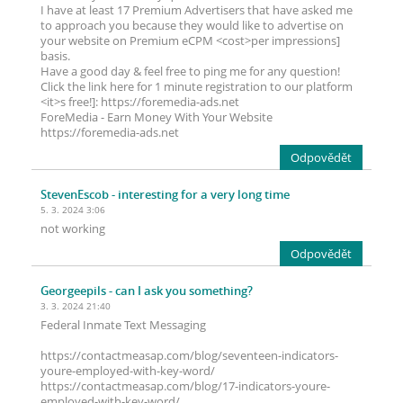
I have at least 17 Premium Advertisers that have asked me
to approach you because they would like to advertise on
your website on Premium eCPM <cost>per impressions]
basis.
Have a good day & feel free to ping me for any question!
Click the link here for 1 minute registration to our platform
<it>s free!]: https://foremedia-ads.net
ForeMedia - Earn Money With Your Website
https://foremedia-ads.net
Odpovědět
StevenEscob
- interesting for a very long time
5. 3. 2024 3:06
not working
Odpovědět
Georgeepils
- can I ask you something?
3. 3. 2024 21:40
Federal Inmate Text Messaging
https://contactmeasap.com/blog/seventeen-indicators-
youre-employed-with-key-word/
https://contactmeasap.com/blog/17-indicators-youre-
employed-with-key-word/