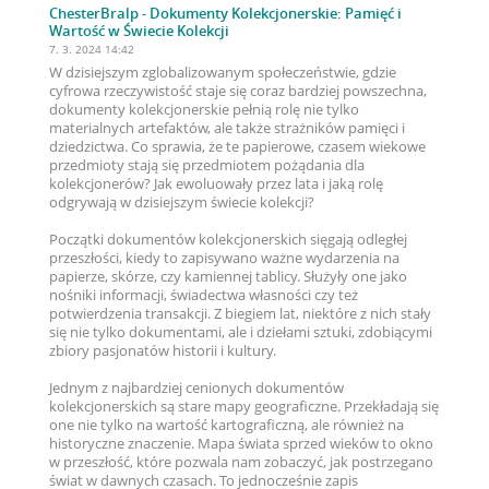
ChesterBralp
- Dokumenty Kolekcjonerskie: Pamięć i
Wartość w Świecie Kolekcji
7. 3. 2024 14:42
W dzisiejszym zglobalizowanym społeczeństwie, gdzie
cyfrowa rzeczywistość staje się coraz bardziej powszechna,
dokumenty kolekcjonerskie pełnią rolę nie tylko
materialnych artefaktów, ale także strażników pamięci i
dziedzictwa. Co sprawia, że te papierowe, czasem wiekowe
przedmioty stają się przedmiotem pożądania dla
kolekcjonerów? Jak ewoluowały przez lata i jaką rolę
odgrywają w dzisiejszym świecie kolekcji?
Początki dokumentów kolekcjonerskich sięgają odległej
przeszłości, kiedy to zapisywano ważne wydarzenia na
papierze, skórze, czy kamiennej tablicy. Służyły one jako
nośniki informacji, świadectwa własności czy też
potwierdzenia transakcji. Z biegiem lat, niektóre z nich stały
się nie tylko dokumentami, ale i dziełami sztuki, zdobiącymi
zbiory pasjonatów historii i kultury.
Jednym z najbardziej cenionych dokumentów
kolekcjonerskich są stare mapy geograficzne. Przekładają się
one nie tylko na wartość kartograficzną, ale również na
historyczne znaczenie. Mapa świata sprzed wieków to okno
w przeszłość, które pozwala nam zobaczyć, jak postrzegano
świat w dawnych czasach. To jednocześnie zapis