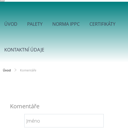
ÚVOD
PALETY
NORMA IPPC
CERTIFIKÁTY
KONTAKTNÍ ÚDAJE
Úvod
Komentáře
Komentáře