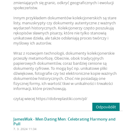
zmieniających się granic, odkryć geograficznych i ewolucji
społeczeństw.
Innym przykładem dokumentów kolekcjonerskich są stare
listy, manuskrypty czy dokumenty autentyczne z ważnych
wydarzeń historycznych. Kolekcjonerzy często poszukują
rękopisów sławnych pisarzy, które nie tylko stanowią
unikatowe dzieła, ale także odsłaniają proces twórczy i
myślowy ich autorów.
Wraz z rozwojem technologii, dokumenty kolekcjonerskie
przeszły metamorfozę. Obecnie, obok tradycyjnych
papierowych dokumentów, coraz bardziej cenione są
dokumenty cyfrowe. To mogą być np. unikatowe pliki
dźwiękowe, fotografie czy też elektroniczne kopie ważnych
dokumentów historycznych. Choć nie posiadają one
fizycznej formy, ich wartość tkwi w unikalności i trwałości
informacji, które przechowują.
czytaj wiecej https://dobreplastiki.com/pl/
Odpovědět
JamesWak
- Men Dating Men: Celebrating Harmony and
Pull
7. 3. 2024 11:34