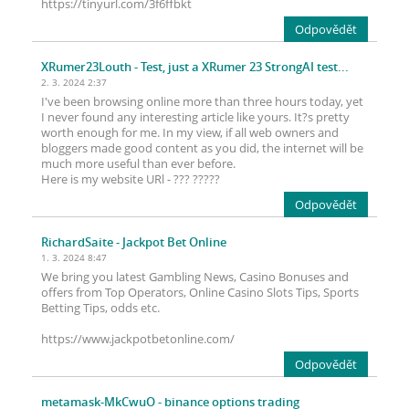
https://tinyurl.com/3f6ffbkt
Odpovědět
XRumer23Louth
- Test, just a XRumer 23 StrongAI test...
2. 3. 2024 2:37
I've been browsing online more than three hours today, yet
I never found any interesting article like yours. It?s pretty
worth enough for me. In my view, if all web owners and
bloggers made good content as you did, the internet will be
much more useful than ever before.
Here is my website URl - ??? ?????
Odpovědět
RichardSaite
- Jackpot Bet Online
1. 3. 2024 8:47
We bring you latest Gambling News, Casino Bonuses and
offers from Top Operators, Online Casino Slots Tips, Sports
Betting Tips, odds etc.
https://www.jackpotbetonline.com/
Odpovědět
metamask-MkCwuO
- binance options trading