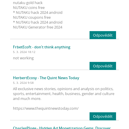
nutaku gold hack
NUTAKU coins free
* NUTAKU hack 2024 android
NUTAKU coupons free
* NUTAKU hack 2024 android
NUTAKU Generator free 2024
Odpovědět
FrbetEcoft
- don't think anything
5. 3. 2024 18:12
not working
Odpovědět
HerbertEcosy
- The Quint News Today
5. 3. 2024 9:58
All exclusive news stories, opinions and analysis on politics,
sports, entertainment, health, business, gender and culture
and much more.
https://www.thequintnewstoday.com/
Odpovědět
CharlesPloge
- Hidden Ad Monetization Gems: Discover